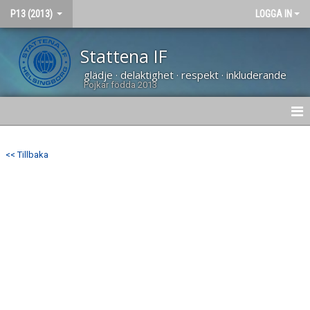
P13 (2013)
LOGGA IN
Stattena IF
glädje · delaktighet · respekt · inkluderande
Pojkar födda 2013
HEM
<< Tillbaka
NYHETER
DOKUMENT
BILDGALLERI
KONTAKT
KALENDER