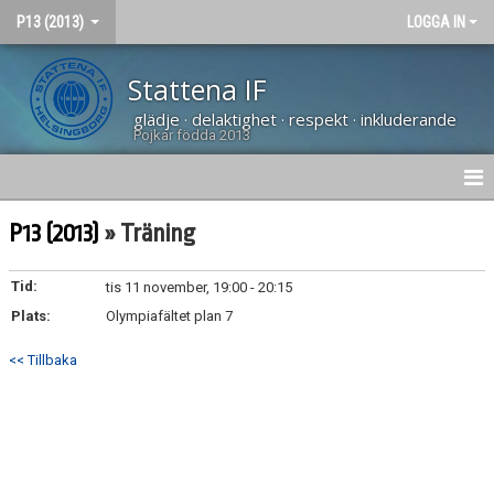
P13 (2013)
LOGGA IN
Stattena IF
glädje · delaktighet · respekt · inkluderande
Pojkar födda 2013
HEM
P13 (2013)
» Träning
NYHETER
Tid:
tis 11 november, 19:00 - 20:15
Plats:
DOKUMENT
Olympiafältet plan 7
<< Tillbaka
BILDGALLERI
KONTAKT
KALENDER