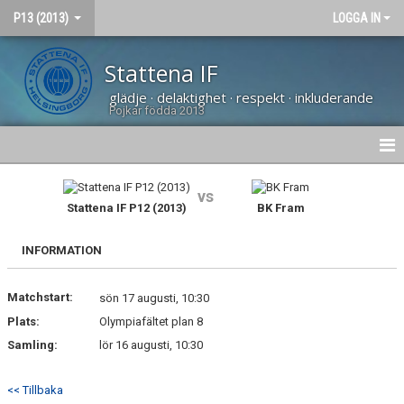
P13 (2013)
LOGGA IN
Stattena IF
glädje · delaktighet · respekt · inkluderande
Pojkar födda 2013
HEM
vs
Stattena IF P12 (2013)
BK Fram
NYHETER
INFORMATION
DOKUMENT
Matchstart:
BILDGALLERI
sön 17 augusti, 10:30
Plats:
Olympiafältet plan 8
KONTAKT
Samling:
lör 16 augusti, 10:30
KALENDER
<< Tillbaka