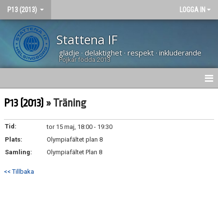
P13 (2013)
LOGGA IN
Stattena IF
glädje · delaktighet · respekt · inkluderande
Pojkar födda 2013
HEM
P13 (2013)
» Träning
NYHETER
Tid:
tor 15 maj, 18:00 - 19:30
Plats:
DOKUMENT
Olympiafältet plan 8
Samling:
Olympiafältet Plan 8
BILDGALLERI
<< Tillbaka
KONTAKT
KALENDER