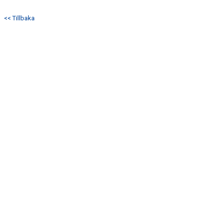
TRUPPEN
<< Tillbaka
MATCHER