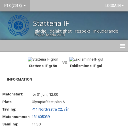
P13 (2013)
LOGGA IN
Stattena IF
glädje · delaktighet · respekt · inkluderande
Pojkar födda 2013
HEM
vs
Stattena IF grön
Eskilsminne IF gul
NYHETER
INFORMATION
DOKUMENT
Matchstart:
BILDGALLERI
lör 01 juni, 12:00
Plats:
Olympiafältet plan 6
KONTAKT
Tävling:
P11 Nordvästra C2, vår
Matchnummer:
131605039
KALENDER
Samling:
11:30