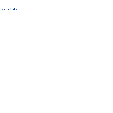
TRUPPEN
<< Tillbaka
MATCHER