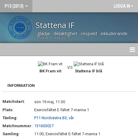
P13 (2013)
LOGGA IN
Stattena IF
glädje · delaktighet · respekt · inkluderande
Pojkar födda 2013
HEM
vs
BK Fram vit
Stattena IF blå
NYHETER
INFORMATION
DOKUMENT
Matchstart:
BILDGALLERI
sön 19 maj, 11:30
Plats:
Exercisfältet E-fältet 7-manna 1
KONTAKT
Tävling:
P11 Nordvästra B3, vår
Matchnummer:
131603027
KALENDER
Samling:
11:00, Exercisfältet E-fältet 7-manna 1