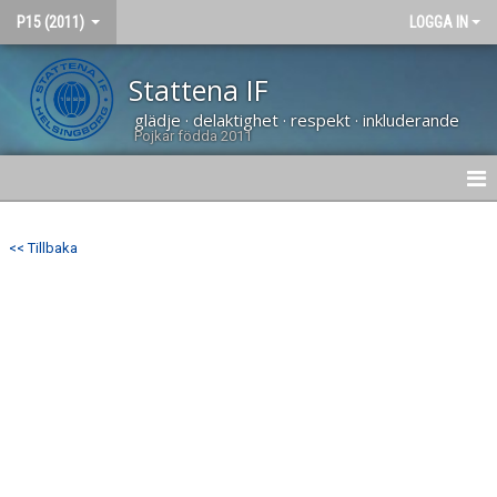
P15 (2011)
LOGGA IN
Stattena IF
glädje · delaktighet · respekt · inkluderande
Pojkar födda 2011
HEM
<< Tillbaka
NYHETER
KALENDER
MATCHER
BILDGALLERI
DOKUMENT