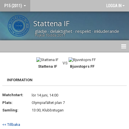
P15 (2011)
LOGGA IN
Stattena IF
glädje · delaktighet · respekt · inkluderande
Pojkar födda 2011
HEM
vs
Stattena IF
Bjuvstoprs FF
NYHETER
INFORMATION
KALENDER
Matchstart:
MATCHER
lör 14 juni, 14:00
Plats:
Olympiafältet plan 7
BILDGALLERI
Samling:
13:00, Klubbstugan
DOKUMENT
<< Tillbaka