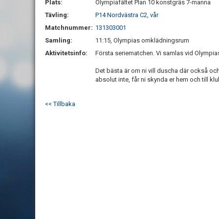
Plats:
Olympiafältet Plan 10 konstgräs 7-manna
Tävling:
P14 Nordvästra C2, vår
Matchnummer:
131303001
Samling:
11:15, Olympias omklädningsrum
Aktivitetsinfo:
Första seriematchen. Vi samlas vid Olympia
Det bästa är om ni vill duscha där också och k
absolut inte, får ni skynda er hem och till k
<< Tillbaka