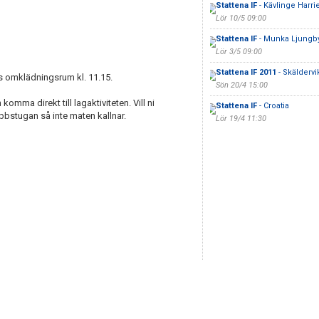
Stattena IF
- Kävlinge Harri
Lör 10/5 09:00
Stattena IF
- Munka Ljungb
Lör 3/5 09:00
Stattena IF 2011
- Skälderv
s omklädningsrum kl. 11.15.
Sön 20/4 15:00
omma direkt till lagaktiviteten. Vill ni
Stattena IF
- Croatia
lubbstugan så inte maten kallnar.
Lör 19/4 11:30