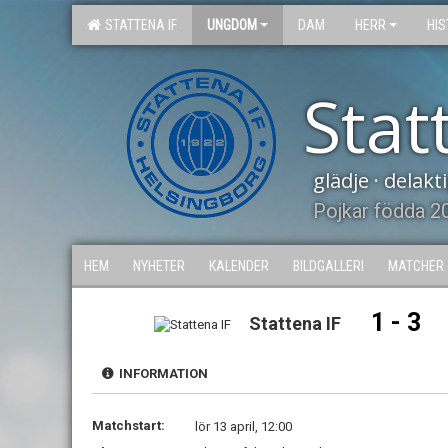
STATTENA IF
UNGDOM
DAM
HERR
HIS
Stat
glädje · delak
Pojkar födda 2
HEM
NYHETER
KALENDER
BILDGALLERI
MATCHER
1 - 3
Stattena IF
INFORMATION
Matchstart:
lör 13 april, 12:00