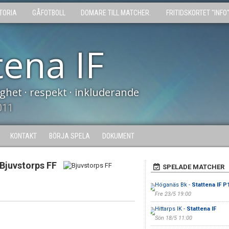
TORIA
GÅFOTBOLL
DOMARE TILL MATCHER.
FRITIDSKORTET "INFO
tena IF
tighet · respekt · inkluderande
011
KONTAKT
BÖRJA SPELA
DOKUMENT
Bjuvstorps FF
SPELADE MATCHER
Höganäs Bk -
Stattena IF P
Fre 23/5 19:00
Hittarps IK -
Stattena IF
Sön 18/5 11:00