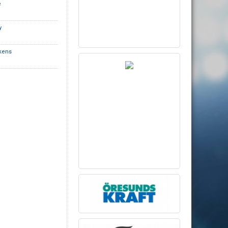
e
y
ikens