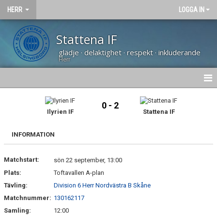
HERR
LOGGA IN
Stattena IF
glädje · delaktighet · respekt · inkluderande
Herr
NYHETER
0 - 2
Ilyrien IF
Stattena IF
HEM
INFORMATION
KALENDER
Matchstart:
TRUPPEN
sön 22 september, 13:00
Plats:
Toftavallen A-plan
BILDGALLERI
Tävling:
Division 6 Herr Nordvästra B Skåne
Matchnummer:
130162117
DOKUMENT
Samling:
12:00