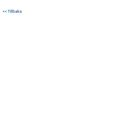
KONTAKT
<< Tillbaka
MATCHER