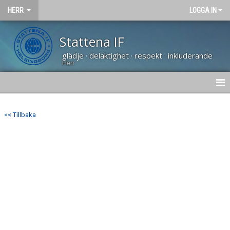
HERR
LOGGA IN
Stattena IF
glädje · delaktighet · respekt · inkluderande
Herr
NYHETER
<< Tillbaka
HEM
KALENDER
TRUPPEN
BILDGALLERI
DOKUMENT