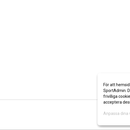
För att hemsid
SportAdmin. De
frivilliga cooki
acceptera des
Anpassa dina 