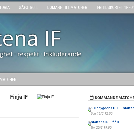
TORIA
GÅFOTBOLL
DOMARE TILL MATCHER.
FRITIDSKORTET "INFO
tena IF
tighet · respekt · inkluderande
MATCHER
Finja IF
KOMMANDE MATCH
Kullabygdens DFF -
Statten
Sön 16/8 12:00
Stattena IF
- Råå IF
Tor 20/8 19:00