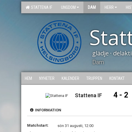
STATTENA IF
UNGDOM
DAM
HERR
HIS
Stat
glädje · delak
Dam
HEM
NYHETER
KALENDER
TRUPPEN
KONTAKT
4 - 2
Stattena IF
INFORMATION
Matchstart:
sön 31 augusti, 12:00