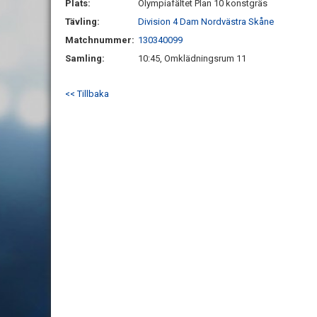
Plats:
Olympiafältet Plan 10 konstgräs
Tävling:
Division 4 Dam Nordvästra Skåne
Matchnummer:
130340099
Samling:
10:45, Omklädningsrum 11
<< Tillbaka