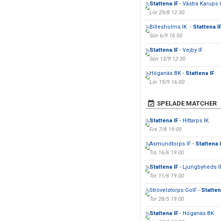
Stattena IF
- Västra Karups 
Lör 29/8 12:30
Billesholms IK -
Stattena I
Sön 6/9 16:00
Stattena IF
- Vejby IF
Sön 13/9 12:30
Höganäs BK -
Stattena IF
Lör 19/9 16:00
SPELADE MATCHER
Stattena IF
- Hittarps IK
Fre 7/8 19:00
Asmundtorps IF -
Stattena 
Tis 16/6 19:00
Stattena IF
- Ljungbyheds I
Tor 11/6 19:00
Strövelstorps GoIF -
Statten
Tor 28/5 19:00
Stattena IF
- Höganäs BK