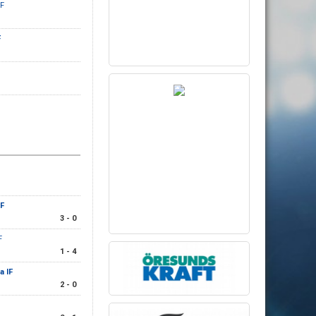
IF
F
IF
3 - 0
F
1 - 4
a IF
2 - 0