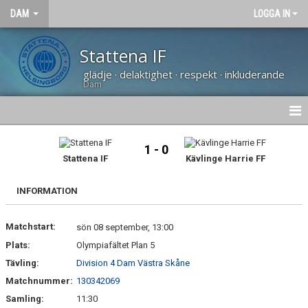
DAM
LOGGA IN
Stattena IF
glädje · delaktighet · respekt · inkluderande
Dam
HEM
1 - 0
Stattena IF
Kävlinge Harrie FF
NYHETER
INFORMATION
KALENDER
Matchstart:
TRUPPEN
sön 08 september, 13:00
Plats:
Olympiafältet Plan 5
KONTAKT
Tävling:
Division 4 Dam Västra Skåne
Matchnummer:
130342069
MATCHER
Samling:
11:30