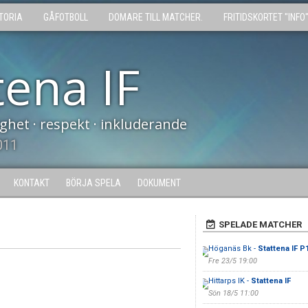
TORIA
GÅFOTBOLL
DOMARE TILL MATCHER.
FRITIDSKORTET "INFO
tena IF
tighet · respekt · inkluderande
011
KONTAKT
BÖRJA SPELA
DOKUMENT
SPELADE MATCHER
Höganäs Bk -
Stattena IF P
Fre 23/5 19:00
Hittarps IK -
Stattena IF
Sön 18/5 11:00