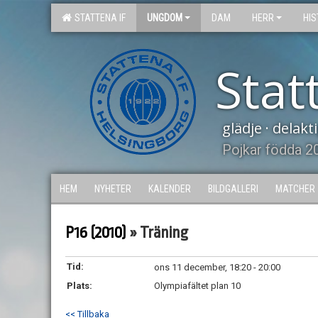
STATTENA IF
UNGDOM
DAM
HERR
HIS
Stat
glädje · delak
Pojkar födda 2
HEM
NYHETER
KALENDER
BILDGALLERI
MATCHER
P16 (2010)
» Träning
Tid:
ons 11 december, 18:20 - 20:00
Plats:
Olympiafältet plan 10
<< Tillbaka