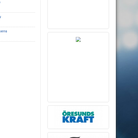
e
y
ikens