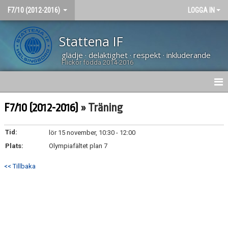
F7/10 (2012-2016)
LOGGA IN
Stattena IF
glädje · delaktighet · respekt · inkluderande
Flickor födda 2014-2016
HEM
F7/10 (2012-2016)
» Träning
NYHETER
Tid:
lör 15 november, 10:30 - 12:00
Plats:
KALENDER
Olympiafältet plan 7
<< Tillbaka
BÖRJA SPELA