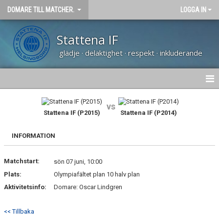
DOMARE TILL MATCHER.
LOGGA IN
Stattena IF
glädje · delaktighet · respekt · inkluderande
HEM
vs
Stattena IF (P2015)
Stattena IF (P2014)
KONTAKT
INFORMATION
KALENDER
Matchstart:
sön 07 juni, 10:00
Plats:
Olympiafältet plan 10 halv plan
Aktivitetsinfo:
Domare: Oscar Lindgren
<< Tillbaka