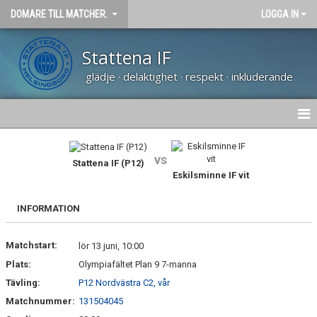
DOMARE TILL MATCHER.
LOGGA IN
Stattena IF
glädje · delaktighet · respekt · inkluderande
HEM
vs
Stattena IF (P12)
KONTAKT
Eskilsminne IF vit
KALENDER
INFORMATION
Matchstart:
lör 13 juni, 10:00
Plats:
Olympiafältet Plan 9 7-manna
Tävling:
P12 Nordvästra C2, vår
Matchnummer:
131504045