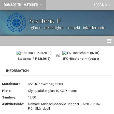
DOMARE TILL MATCHER.
LOGGA IN
Stattena IF
glädje · delaktighet · respekt · inkluderande
HEM
vs
Stattena IF P13(2013)
IFK Hässleholm (svart)
KONTAKT
INFORMATION
KALENDER
Matchstart:
sön 16 november, 13:00
Plats:
Olympiafältet plan 10 KG 9-manna
Samling:
12:00
Aktivitetsinfo:
Domare: Michael Mocevic Baggner - 0728-705162
Från Skåneboll