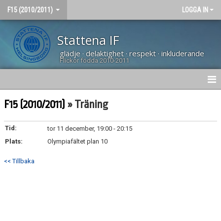
F15 (2010/2011)
LOGGA IN
Stattena IF
glädje · delaktighet · respekt · inkluderande
Flickor födda 2010-2011
HEM
F15 (2010/2011)
» Träning
NYHETER
Tid:
tor 11 december, 19:00 - 20:15
Plats:
DOKUMENT
Olympiafältet plan 10
<< Tillbaka
BILDGALLERI
KONTAKT
TRUPPEN