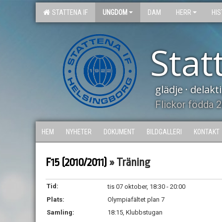
STATTENA IF
UNGDOM
DAM
HERR
HIS
Stat
glädje · delak
Flickor födda 
HEM
NYHETER
DOKUMENT
BILDGALLERI
KONTAKT
F15 (2010/2011)
» Träning
Tid:
tis 07 oktober, 18:30 - 20:00
Plats:
Olympiafältet plan 7
Samling:
18:15, Klubbstugan