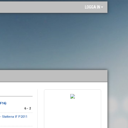
"
LOGGA IN
(F16)
6 - 2
- Stattena IF P2011