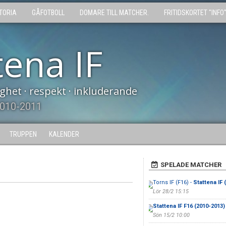
TORIA
GÅFOTBOLL
DOMARE TILL MATCHER.
FRITIDSKORTET "INFO
tena IF
tighet · respekt · inkluderande
2010-2011
TRUPPEN
KALENDER
SPELADE MATCHER
Torns IF (F16) -
Stattena IF 
Lör 28/2 15:15
Stattena IF F16 (2010-2013)
Sön 15/2 10:00