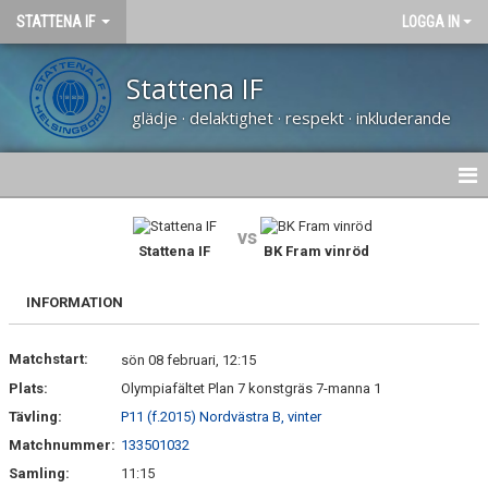
STATTENA IF
LOGGA IN
Stattena IF
glädje · delaktighet · respekt · inkluderande
HEM
vs
Stattena IF
BK Fram vinröd
NYHETER
INFORMATION
OM KLUBBEN
Matchstart:
sön 08 februari, 12:15
KALENDER
Plats:
Olympiafältet Plan 7 konstgräs 7-manna 1
MATCHER
Tävling:
P11 (f.2015) Nordvästra B, vinter
Matchnummer:
133501032
VÅRA LAG
Samling:
11:15