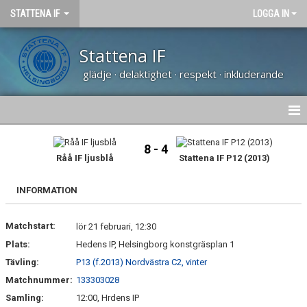
STATTENA IF
LOGGA IN
Stattena IF
glädje · delaktighet · respekt · inkluderande
HEM
8 - 4
Råå IF ljusblå
Stattena IF P12 (2013)
NYHETER
INFORMATION
OM KLUBBEN
Matchstart:
lör 21 februari, 12:30
KALENDER
Plats:
Hedens IP, Helsingborg konstgräsplan 1
MATCHER
Tävling:
P13 (f.2013) Nordvästra C2, vinter
Matchnummer:
133303028
VÅRA LAG
Samling:
12:00, Hrdens IP