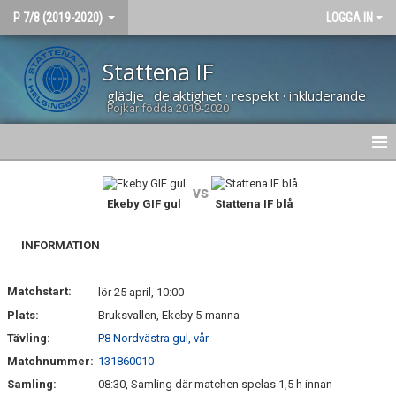
P 7/8 (2019-2020)
LOGGA IN
Stattena IF
glädje · delaktighet · respekt · inkluderande
Pojkar födda 2019-2020
HEM
vs
Ekeby GIF gul
Stattena IF blå
NYHETER
INFORMATION
KALENDER
Matchstart:
MATCHER
lör 25 april, 10:00
Plats:
Bruksvallen, Ekeby 5-manna
TRUPPEN
Tävling:
P8 Nordvästra gul, vår
Matchnummer:
131860010
BILDGALLERI
Samling:
08:30, Samling där matchen spelas 1,5 h innan