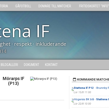
TORIA
GÅFOTBOLL
DOMARE TILL MATCHER.
FRITIDSKORTET "INFO
tena IF
tighet · respekt · inkluderande
014
BILDGALLERI
DOKUMENT
KONTAKT
Mörarps IF
KOMMANDE MATCH
(P13)
Stattena IF P12
- Brunnby 
Lör 15/8 11:00
Höganäs BK blå -
Stattena 
Lör 22/8 10:00