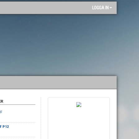
"
LOGGA IN
ER
FF
IF P12