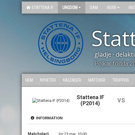
STATTENA IF
UNGDOM
DAM
HERR
HIS
Stat
glädje · delak
Pojkar födda 2
HEM
NYHETER
KALENDER
MATCHER
TRUPPEN
Stattena IF
vs
(P2014)
INFORMATION
Matchstart:
lör 23 maj, 10:00