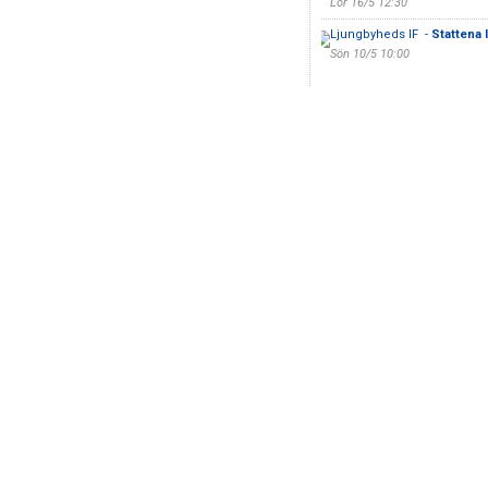
Lör 16/5 12:30
Ljungbyheds IF -
Stattena 
Sön 10/5 10:00