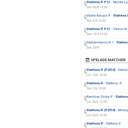
Stattena IF P12
- Munka Lj
Sön 30/8 13:00
Västra Karups IF -
Stattena 
Sön 6/9 10:00
Stattena IF P12
- Vikens IK
Sön 13/9 13:00
Skäldervikens IF 1 -
Statten
Sön 20/9
SPELADE MATCHER
Stattena IF (P2014)
- Eskils
Lör 13/6 10:00
Stattena IF
- Stattena IF
Sön 7/6 10:00
Ramlösa Södra IF -
Stattena
Lör 30/5 12:00
Stattena IF (P2014)
- Mörarp
Lör 23/5 10:00
Stattena IF
- Stattena if