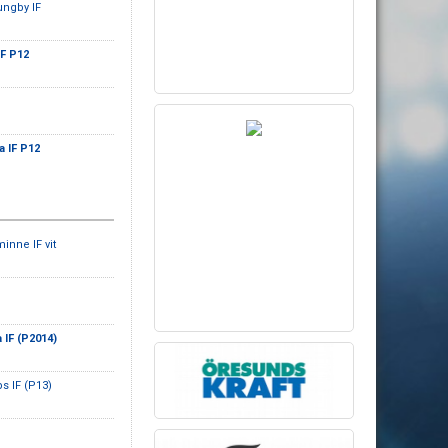
ungby IF
IF P12
a IF P12
minne IF vit
 IF (P2014)
s IF (P13)