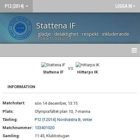
P12 (2014)
LOGGA IN
Stattena IF
glädje · delaktighet · respekt · inkluderande
Pojkar födda 2014
HEM
vs
Stattena IF
Hittarps IK
NYHETER
INFORMATION
KALENDER
Matchstart:
MATCHER
sön 14 december, 13:15
Plats:
Olympiafältet plan 10, 7-manna
TRUPPEN
Tävling:
P12 (f.2014) Nordvästra B, vinter
Matchnummer:
133401020
BILDGALLERI
Samling:
11:45, Klubbstugan