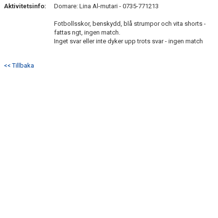
DOKUMENT
Aktivitetsinfo:
Domare: Lina Al-mutari - 0735-771213
Fotbollsskor, benskydd, blå strumpor och vita shorts -
KONTAKT
fattas ngt, ingen match.
Inget svar eller inte dyker upp trots svar - ingen match
<< Tillbaka