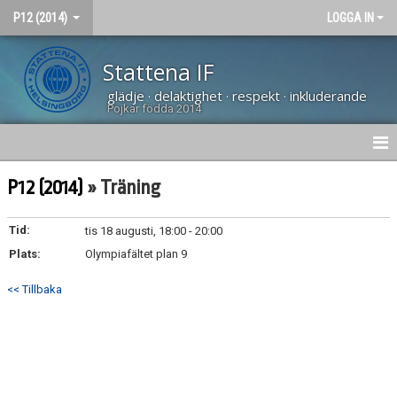
P12 (2014)
LOGGA IN
Stattena IF
glädje · delaktighet · respekt · inkluderande
Pojkar födda 2014
HEM
P12 (2014)
» Träning
NYHETER
Tid:
tis 18 augusti, 18:00 - 20:00
Plats:
KALENDER
Olympiafältet plan 9
<< Tillbaka
MATCHER
TRUPPEN
BILDGALLERI