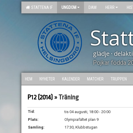
STATTENA IF
UNGDOM
DAM
HERR
HIS
Stat
glädje · delak
Pojkar födda 2
HEM
NYHETER
KALENDER
MATCHER
TRUPPEN
P12 (2014)
» Träning
Tid:
tis 04 augusti, 18:00 - 20:00
Plats:
Olympiafältet plan 9
Samling:
17:30, Klubbstugan