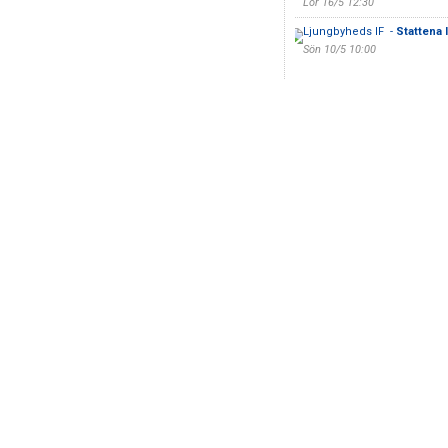
Lör 16/5 12:30
Ljungbyheds IF -
Stattena 
Sön 10/5 10:00