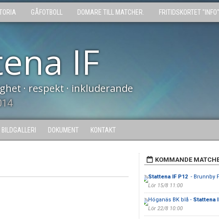
TORIA
GÅFOTBOLL
DOMARE TILL MATCHER.
FRITIDSKORTET "INFO
tena IF
tighet · respekt · inkluderande
014
BILDGALLERI
DOKUMENT
KONTAKT
KOMMANDE MATCH
Stattena IF P12
- Brunnby 
Lör 15/8 11:00
Höganäs BK blå -
Stattena 
Lör 22/8 10:00