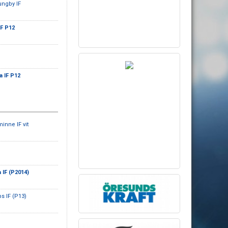
ungby IF
IF P12
a IF P12
minne IF vit
 IF (P2014)
s IF (P13)