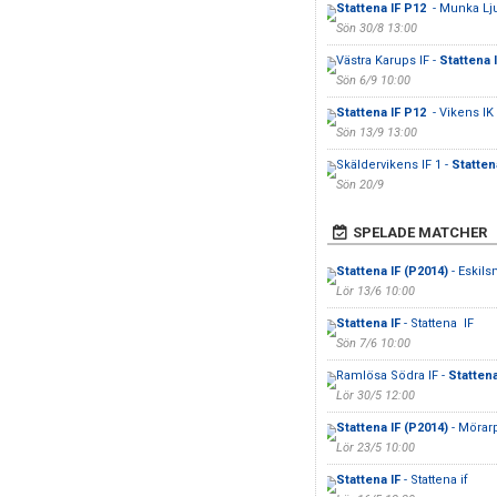
Stattena IF P12
- Munka Lj
Sön 30/8 13:00
Västra Karups IF -
Stattena 
Sön 6/9 10:00
Stattena IF P12
- Vikens IK
Sön 13/9 13:00
Skäldervikens IF 1 -
Statten
Sön 20/9
SPELADE MATCHER
Stattena IF (P2014)
- Eskils
Lör 13/6 10:00
Stattena IF
- Stattena IF
Sön 7/6 10:00
Ramlösa Södra IF -
Stattena
Lör 30/5 12:00
Stattena IF (P2014)
- Mörarp
Lör 23/5 10:00
Stattena IF
- Stattena if