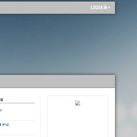
"
LOGGA IN
ER
FF
IF P12