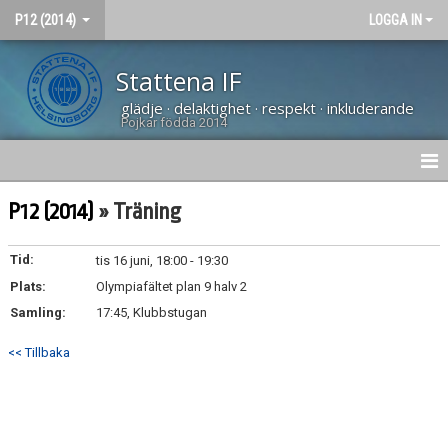
P12 (2014)
LOGGA IN
Stattena IF
glädje · delaktighet · respekt · inkluderande
Pojkar födda 2014
HEM
P12 (2014)
» Träning
NYHETER
Tid:
tis 16 juni, 18:00 - 19:30
Plats:
KALENDER
Olympiafältet plan 9 halv 2
Samling:
17:45, Klubbstugan
MATCHER
<< Tillbaka
TRUPPEN
BILDGALLERI