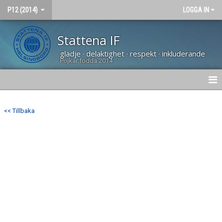
P12 (2014)
LOGGA IN
Stattena IF
glädje · delaktighet · respekt · inkluderande
Pojkar födda 2014
HEM
<< Tillbaka
NYHETER
KALENDER
MATCHER
TRUPPEN
BILDGALLERI