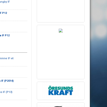
ungby IF
IF P12
a IF P12
minne IF vit
 IF (P2014)
s IF (P13)