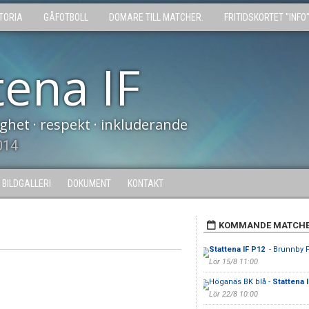
TORIA
GÅFOTBOLL
DOMARE TILL MATCHER.
FRITIDSKORTET "INFO
tena IF
tighet · respekt · inkluderande
014
BILDGALLERI
DOKUMENT
KONTAKT
KOMMANDE MATCH
Stattena IF P12
- Brunnby 
Lör 15/8 11:00
Höganäs BK blå -
Stattena 
Lör 22/8 10:00