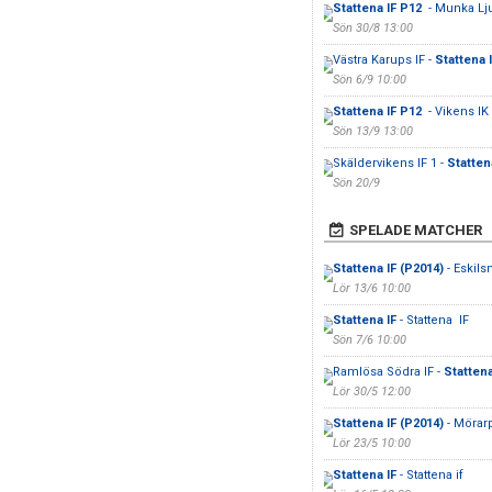
Stattena IF P12
- Munka Lj
Sön 30/8 13:00
Västra Karups IF -
Stattena 
Sön 6/9 10:00
Stattena IF P12
- Vikens IK
Sön 13/9 13:00
Skäldervikens IF 1 -
Statten
Sön 20/9
SPELADE MATCHER
Stattena IF (P2014)
- Eskils
Lör 13/6 10:00
Stattena IF
- Stattena IF
Sön 7/6 10:00
Ramlösa Södra IF -
Stattena
Lör 30/5 12:00
Stattena IF (P2014)
- Mörarp
Lör 23/5 10:00
Stattena IF
- Stattena if