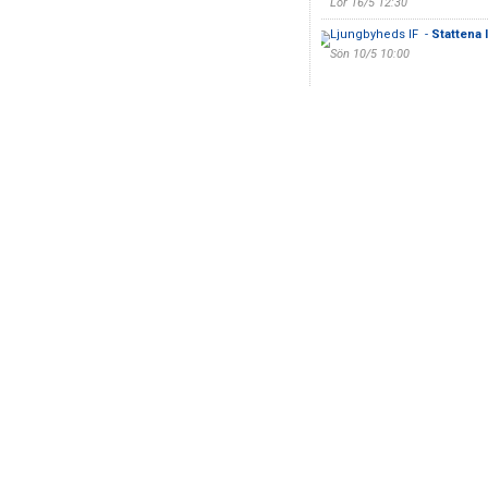
Lör 16/5 12:30
Ljungbyheds IF -
Stattena 
Sön 10/5 10:00