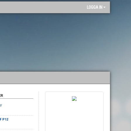
"
LOGGA IN
ER
FF
IF P12