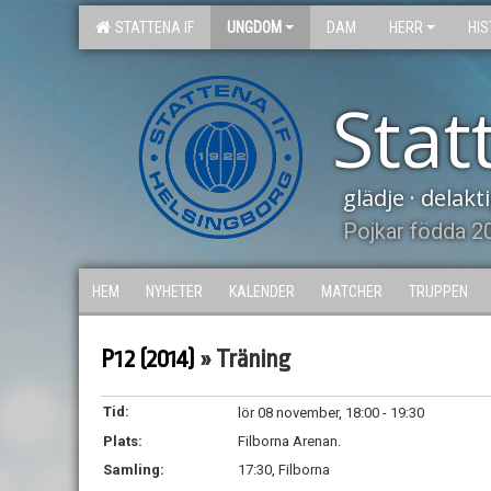
STATTENA IF
UNGDOM
DAM
HERR
HIS
Stat
glädje · delak
Pojkar födda 2
HEM
NYHETER
KALENDER
MATCHER
TRUPPEN
P12 (2014)
» Träning
Tid:
lör 08 november, 18:00 - 19:30
Plats:
Filborna Arenan.
Samling:
17:30, Filborna