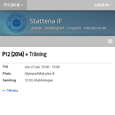
P12 (2014)
LOGGA IN
Stattena IF
glädje · delaktighet · respekt · inkluderande
Pojkar födda 2014
HEM
P12 (2014)
» Träning
NYHETER
Tid:
sön 27 juli, 13:00 - 15:00
Plats:
KALENDER
Olympiafältet plan 8
Samling:
12:30, Klubbstugan
MATCHER
<< Tillbaka
TRUPPEN
BILDGALLERI