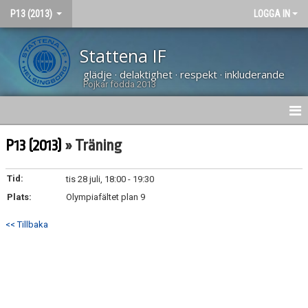
P13 (2013)
LOGGA IN
Stattena IF
glädje · delaktighet · respekt · inkluderande
Pojkar födda 2013
HEM
P13 (2013)
» Träning
NYHETER
Tid:
tis 28 juli, 18:00 - 19:30
Plats:
DOKUMENT
Olympiafältet plan 9
<< Tillbaka
BILDGALLERI
KONTAKT
KALENDER