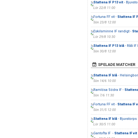
Stattena IF P13 vit
- Bjuvsto
Lör 22/8 11:00
Fortuna FF vit -
Stattena IF 
Sön 23/8 12:00
Eskilsminne IF randigt -
Sta
Lör 29/8 10:30
Stattena IF P13 blå
- Råå IF 
Sön 30/8 12:00
SPELADE MATCHER
Stattena IF blå
- Helsingbor
Sön 14/6 10:00
Ramlösa Södra IF -
Stattena
Sön 7/6 11:30
Fortuna FF vit -
Stattena IF v
Sön 31/5 12:00
Stattena IF blå
- Bjuvstorps 
Lör 30/5 11:00
Gantofta IF -
Stattena IF vit