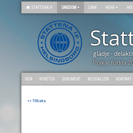
STATTENA IF
UNGDOM
DAM
HERR
HIS
Stat
glädje · delak
Pojkar födda 2
HEM
NYHETER
DOKUMENT
BILDGALLERI
KONTAKT
<< Tillbaka