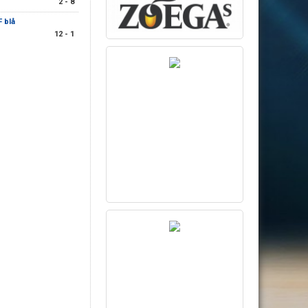
2 - 8
F blå
12 - 1