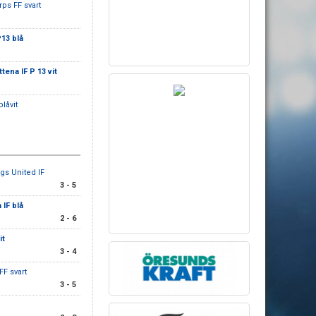
rps FF svart
P13 blå
ttena IF P 13 vit
blåvit
gs United IF
3 - 5
 IF blå
2 - 6
it
3 - 4
FF svart
3 - 5