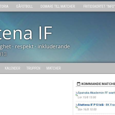
TORIA
GÅFOTBOLL
DOMARE TILL MATCHER.
FRITIDSKORTET "INFO
tena IF
tighet · respekt · inkluderande
013
KALENDER
TRUPPEN
MATCHER
KOMMANDE MATCH
Spanska Akademin FF svart
Lör 15/8 13:00
Stattena IF P13 blå
- BK Fra
Sön 16/8 10:00