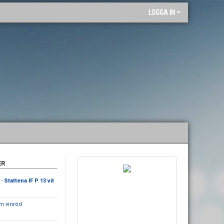
"
LOGGA IN
ER
 -
Stattena IF P 13 vit
m vinröd