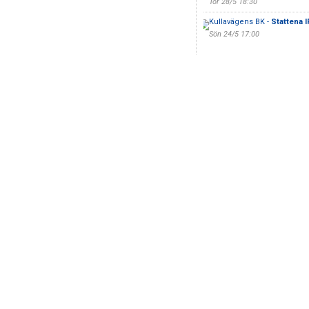
Tor 28/5 18:30
Kullavägens BK -
Stattena I
Sön 24/5 17:00