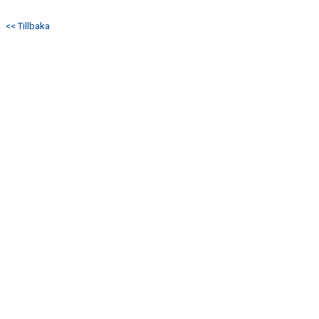
TRUPPEN
<< Tillbaka
MATCHER