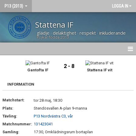
P13 (2013)
LOGGA IN
Stattena IF
glädje · delaktighet · respekt · inkluderande
Pojkar födda 2013
HEM
2 - 8
Gantofta IF
Stattena IF vit
NYHETER
INFORMATION
DOKUMENT
Matchstart:
BILDGALLERI
tor 28 maj, 18:30
Plats:
Stendösvallen A-plan 9-manna
KONTAKT
Tävling:
P13 Nordvästra C3, vår
Matchnummer:
131423041
KALENDER
Samling:
17:30, Omklädningsrum bortaplan