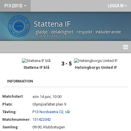
P13 (2013)
LOGGA IN
Stattena IF
glädje · delaktighet · respekt · inkluderande
Pojkar födda 2013
HEM
3 - 5
Stattena IF blå
Helsingborgs United IF
NYHETER
INFORMATION
DOKUMENT
Matchstart:
BILDGALLERI
sön 14 juni, 10:00
Plats:
Olympiafältet plan 9
KONTAKT
Tävling:
P13 Nordvästra C2, vår
Matchnummer:
131422042
KALENDER
Samling:
09:00, Klubbstugan