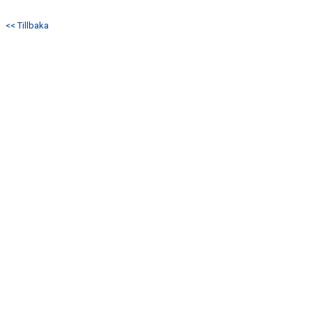
TRUPPEN
<< Tillbaka
MATCHER