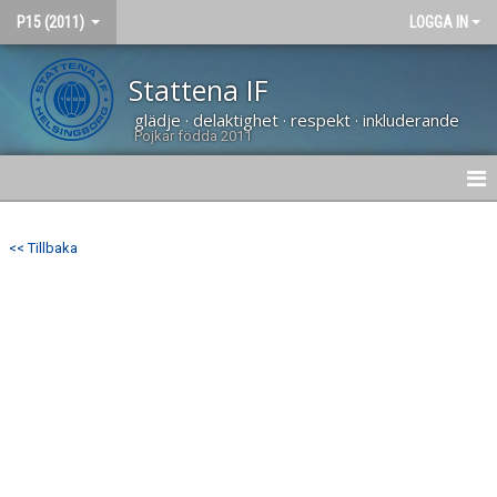
P15 (2011)
LOGGA IN
Stattena IF
glädje · delaktighet · respekt · inkluderande
Pojkar födda 2011
HEM
<< Tillbaka
NYHETER
KALENDER
MATCHER
BILDGALLERI
DOKUMENT