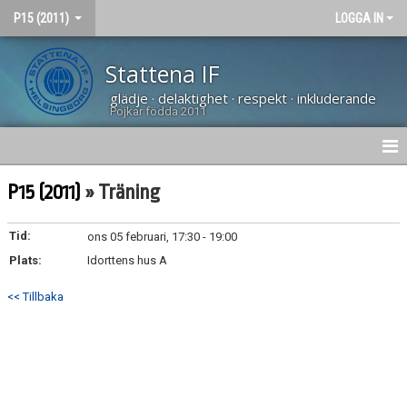
P15 (2011)
LOGGA IN
Stattena IF
glädje · delaktighet · respekt · inkluderande
Pojkar födda 2011
HEM
P15 (2011)
» Träning
NYHETER
Tid:
ons 05 februari, 17:30 - 19:00
Plats:
KALENDER
Idorttens hus A
<< Tillbaka
MATCHER
BILDGALLERI
DOKUMENT