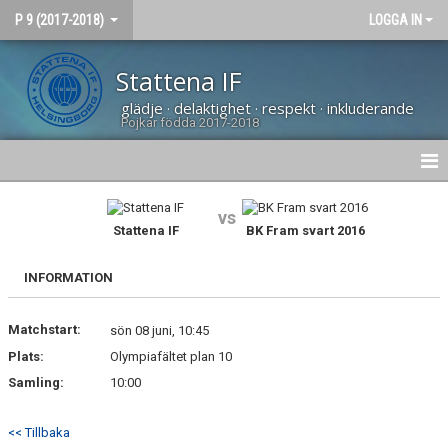
P 9 (2017-2018)
LOGGA IN
Stattena IF
glädje · delaktighet · respekt · inkluderande
Pojkar födda 2017-2018
HEM
vs
Stattena IF
BK Fram svart 2016
NYHETER
INFORMATION
DOKUMENT
Matchstart:
BILDGALLERI
sön 08 juni, 10:45
Plats:
Olympiafältet plan 10
KONTAKT
Samling:
10:00
TRUPPEN
<< Tillbaka