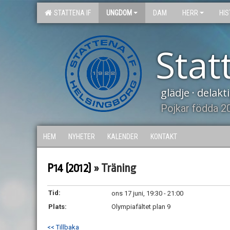
STATTENA IF
UNGDOM
DAM
HERR
HIS
Stat
glädje · delak
Pojkar födda 2
HEM
NYHETER
KALENDER
KONTAKT
P14 (2012)
» Träning
Tid:
ons 17 juni, 19:30 - 21:00
Plats:
Olympiafältet plan 9
<< Tillbaka