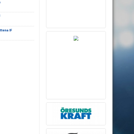
a
F
ttena IF