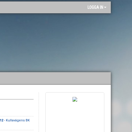
"
LOGGA IN
12
- Kullavägens BK