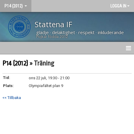
P14 (2012)
LOGGA IN
Stattena IF
glädje · delaktighet · respekt · inkluderande
Pojkar födda 2012
HEM
P14 (2012)
» Träning
NYHETER
Tid:
ons 22 juli, 19:30 - 21:00
Plats:
KALENDER
Olympiafältet plan 9
<< Tillbaka
KONTAKT