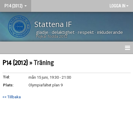
P14 (2012)
LOGGA IN
Stattena IF
glädje · delaktighet · respekt · inkluderande
Pojkar födda 2012
HEM
P14 (2012)
» Träning
NYHETER
Tid:
mån 15 juni, 19:30 - 21:00
Plats:
KALENDER
Olympiafältet plan 9
<< Tillbaka
KONTAKT