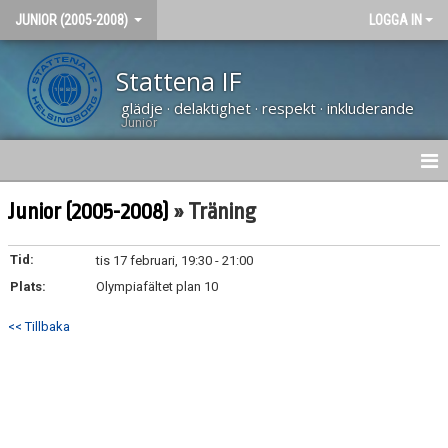
JUNIOR (2005-2008)
LOGGA IN
Stattena IF
glädje · delaktighet · respekt · inkluderande
Junior
NYHETER
Junior (2005-2008)
» Träning
HEM
Tid:
tis 17 februari, 19:30 - 21:00
Plats:
KALENDER
Olympiafältet plan 10
<< Tillbaka
BILDGALLERI
KONTAKT