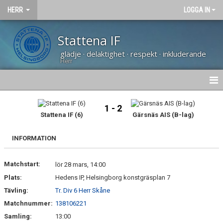
HERR
LOGGA IN
Stattena IF
glädje · delaktighet · respekt · inkluderande
Herr
NYHETER
1 - 2
Stattena IF (6)
Gärsnäs AIS (B-lag)
HEM
INFORMATION
KALENDER
Matchstart:
TRUPPEN
lör 28 mars, 14:00
Plats:
Hedens IP, Helsingborg konstgräsplan 7
BILDGALLERI
Tävling:
Tr. Div 6 Herr Skåne
Matchnummer:
138106221
DOKUMENT
Samling:
13:00