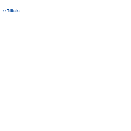
KONTAKT
<< Tillbaka
MATCHER