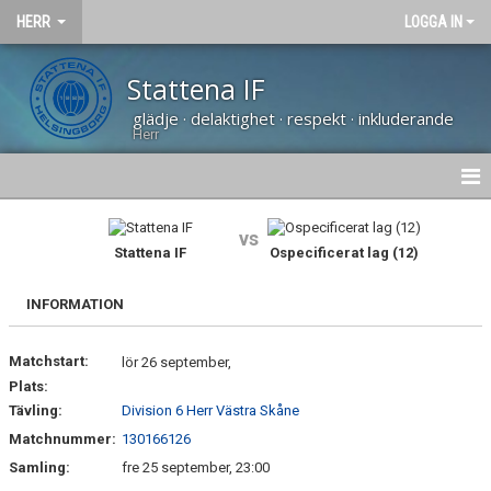
HERR
LOGGA IN
Stattena IF
glädje · delaktighet · respekt · inkluderande
Herr
NYHETER
vs
Stattena IF
Ospecificerat lag (12)
HEM
INFORMATION
KALENDER
Matchstart:
TRUPPEN
lör 26 september,
Plats:
BILDGALLERI
Tävling:
Division 6 Herr Västra Skåne
Matchnummer:
130166126
DOKUMENT
Samling:
fre 25 september, 23:00