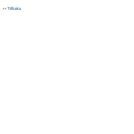
KONTAKT
<< Tillbaka
MATCHER