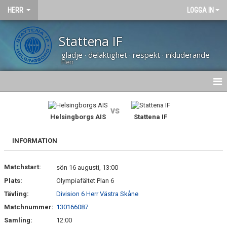
HERR
LOGGA IN
Stattena IF
glädje · delaktighet · respekt · inkluderande
Herr
NYHETER
vs
Helsingborgs AIS
Stattena IF
HEM
INFORMATION
KALENDER
Matchstart:
TRUPPEN
sön 16 augusti, 13:00
Plats:
Olympiafältet Plan 6
BILDGALLERI
Tävling:
Division 6 Herr Västra Skåne
Matchnummer:
130166087
DOKUMENT
Samling:
12:00