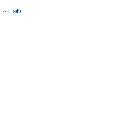
KONTAKT
<< Tillbaka
MATCHER