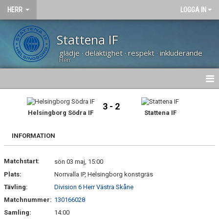
HERR
LOGGA IN
Stattena IF
glädje · delaktighet · respekt · inkluderande
Herr
NYHETER
3 - 2
Helsingborg Södra IF
Stattena IF
HEM
INFORMATION
KALENDER
Matchstart:
TRUPPEN
sön 03 maj, 15:00
Plats:
Norrvalla IP, Helsingborg konstgräs
BILDGALLERI
Tävling:
Division 6 Herr Västra Skåne
Matchnummer:
130166028
DOKUMENT
Samling:
14:00