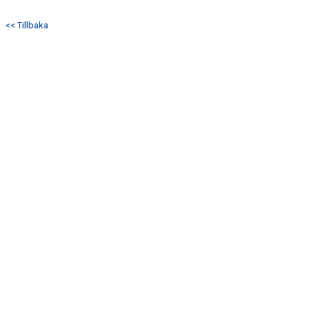
KONTAKT
<< Tillbaka
MATCHER