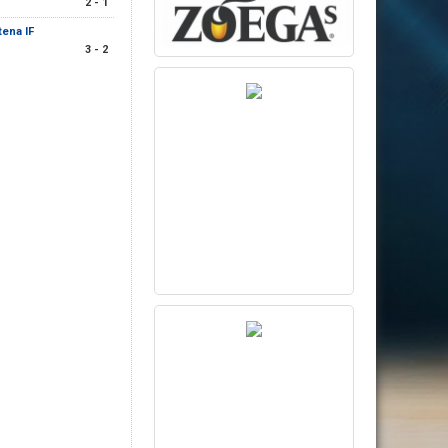
2 - 1
tena IF
3 - 2