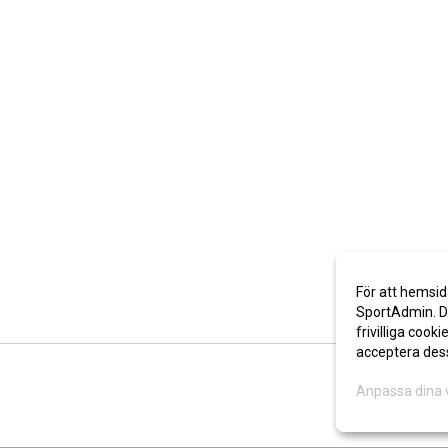
För att hemsid
SportAdmin. De
frivilliga cooki
acceptera des
Anpassa dina 