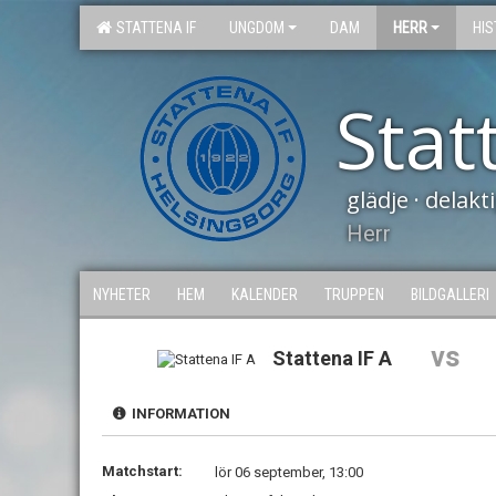
STATTENA IF
UNGDOM
DAM
HERR
HIS
Stat
glädje · delak
Herr
NYHETER
HEM
KALENDER
TRUPPEN
BILDGALLERI
vs
Stattena IF A
INFORMATION
Matchstart:
lör 06 september, 13:00