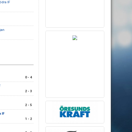
ödra IF
jan
0 - 4
F
2 - 3
2 - 5
 IF
1 - 2