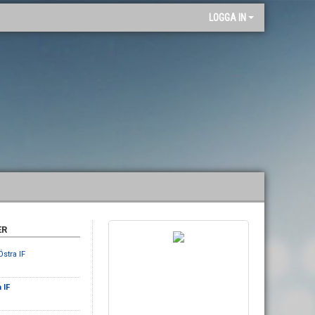
"
LOGGA IN
ER
stra IF
 IF