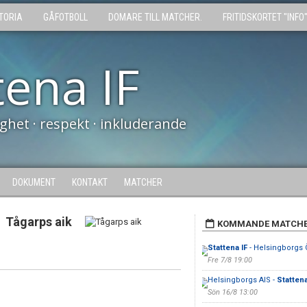
TORIA
GÅFOTBOLL
DOMARE TILL MATCHER.
FRITIDSKORTET "INFO
tena IF
tighet · respekt · inkluderande
DOKUMENT
KONTAKT
MATCHER
Tågarps aik
KOMMANDE MATCH
Stattena IF
- Helsingborgs Ö
Fre 7/8 19:00
Helsingborgs AIS -
Stattena
Sön 16/8 13:00