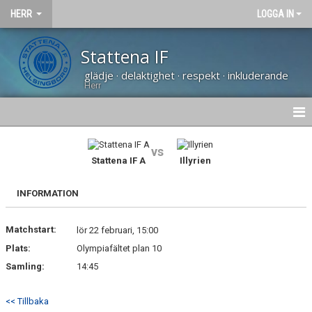
HERR
LOGGA IN
Stattena IF
glädje · delaktighet · respekt · inkluderande
Herr
NYHETER
vs
Stattena IF A
Illyrien
HEM
INFORMATION
KALENDER
Matchstart:
TRUPPEN
lör 22 februari, 15:00
Plats:
Olympiafältet plan 10
BILDGALLERI
Samling:
14:45
DOKUMENT
<< Tillbaka