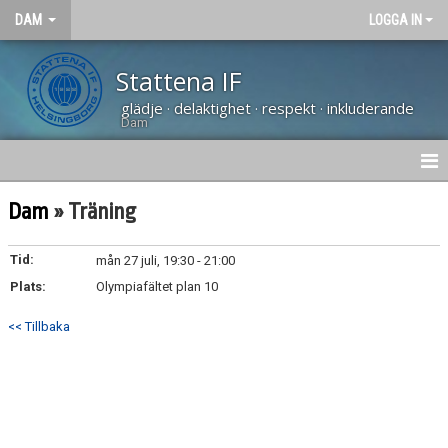
DAM
LOGGA IN
Stattena IF
glädje · delaktighet · respekt · inkluderande
Dam
HEM
Dam
» Träning
NYHETER
Tid:
mån 27 juli, 19:30 - 21:00
Plats:
KALENDER
Olympiafältet plan 10
<< Tillbaka
TRUPPEN
KONTAKT
MATCHER