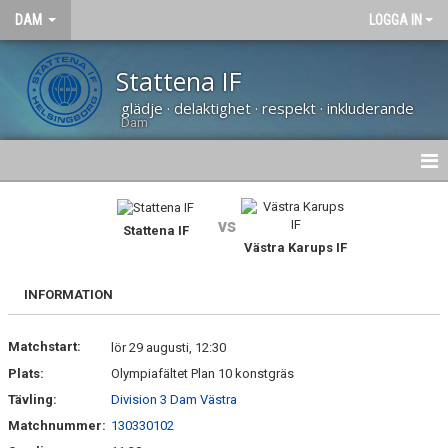
DAM
LOGGA IN
Stattena IF
glädje · delaktighet · respekt · inkluderande
Dam
HEM
vs
Stattena IF
NYHETER
Västra Karups IF
KALENDER
INFORMATION
TRUPPEN
Matchstart:
lör 29 augusti, 12:30
KONTAKT
Plats:
Olympiafältet Plan 10 konstgräs
Tävling:
Division 3 Dam Västra
MATCHER
Matchnummer:
130330102